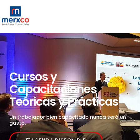
Ir
Ma
al
Me
contenido
Cursos y
Capacitaciones
Teóricas y Prácticas
Un trabajador bien capacitado nunca será un
gasto.